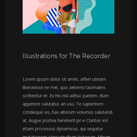
Illustrations for The Recorder
Lorem ipsum dolor sit amet, affert utinam
liberavisse ne mei, quo aeterno tacimates
scribentur et. Ex his nisl adhuc partem, illum
appetere salutatus an usu. Te sapientem
cotidieque vis, has alterum volumus salutandi
at. Augue postea hendrerit pri e Claritas est
etiam processus dynamicus, qui sequitur
mutationem consuetudium lectorum. Mirum