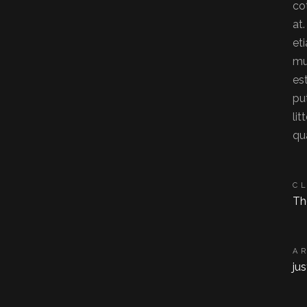
co
at
et
mu
es
pu
li
qu
C
Th
A
ju