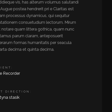
tidieque vis, has alterum volumus salutandi
. Augue postea hendrerit pri e Claritas est
iam processus dynamicus, qui sequitur
tationem consuetudium lectorum. Mirum
t notare quam littera gothica, quam nunc
tamus parum claram, anteposuerit
tterarum formas humanitatis per seacula
arta decima et quinta decima.
LIENT:
e Recorder
RT DIRECTION:
styna stasik