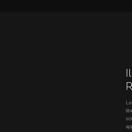
I
R
Lo
li
sc
ap