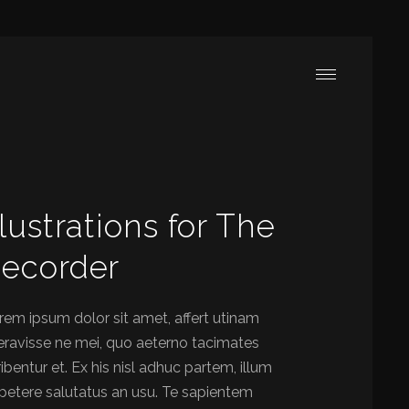
llustrations for The
ecorder
rem ipsum dolor sit amet, affert utinam
beravisse ne mei, quo aeterno tacimates
ribentur et. Ex his nisl adhuc partem, illum
petere salutatus an usu. Te sapientem