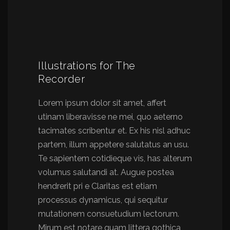
Illustrations for The
Recorder
Lorem ipsum dolor sit amet, affert
utinam liberavisse ne mei, quo aeterno
tacimates scribentur et. Ex his nisl adhuc
partem, illum appetere salutatus an usu.
Te sapientem cotidieque vis, has alterum
volumus salutandi at. Augue postea
hendrerit pri e Claritas est etiam
processus dynamicus, qui sequitur
mutationem consuetudium lectorum.
Mirum est notare quam littera gothica,