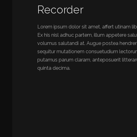
Recorder
Lorem ipsum dolor sit amet, affert utinam li
Ex his nisl adhuc partem, illum appetere sal
volumus salutandi at. Augue postea hendrerit
sequitur mutationem consuetudium lectorum
putamus parum claram, anteposuerit littera
quinta decima.