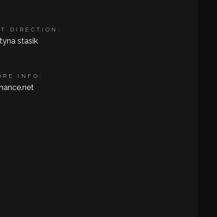
RT DIRECTION:
styna stasik
ORE INFO:
hance.net