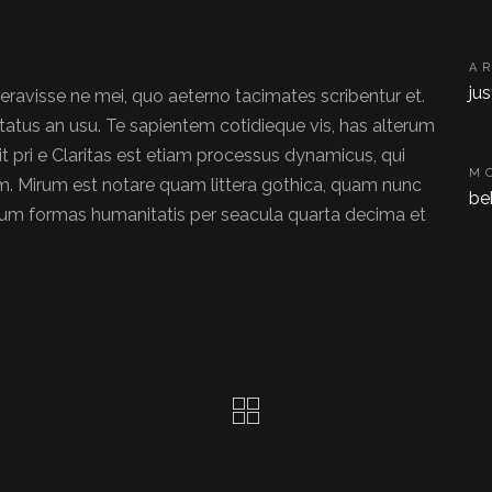
A
ju
beravisse ne mei, quo aeterno tacimates scribentur et.
utatus an usu. Te sapientem cotidieque vis, has alterum
 pri e Claritas est etiam processus dynamicus, qui
M
. Mirum est notare quam littera gothica, quam nunc
be
rum formas humanitatis per seacula quarta decima et