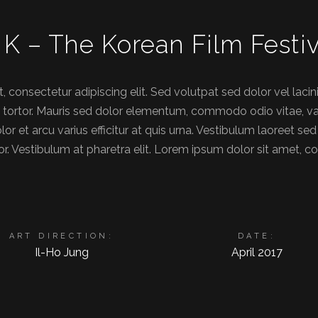
 K – The Korean Film Festi
 consectetur adipiscing elit. Sed volutpat sed dolor vel lacini
t tortor. Mauris sed dolor elementum, commodo odio vitae, var
r et arcu varius efficitur at quis urna. Vestibulum laoreet s
r. Vestibulum at pharetra elit. Lorem ipsum dolor sit amet, con
ART DIRECTION:
DATE:
Il-Ho Jung
April 2017