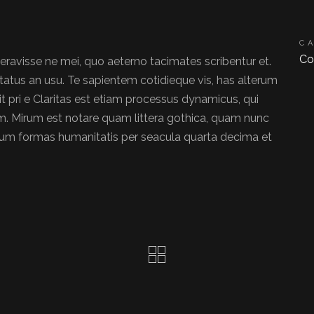
C
Co
beravisse ne mei, quo aeterno tacimates scribentur et.
utatus an usu. Te sapientem cotidieque vis, has alterum
 pri e Claritas est etiam processus dynamicus, qui
. Mirum est notare quam littera gothica, quam nunc
rum formas humanitatis per seacula quarta decima et