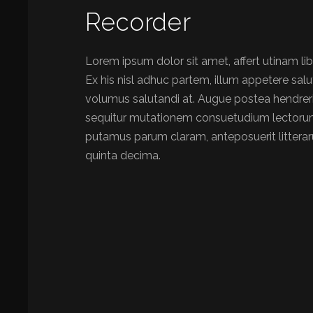
Recorder
Lorem ipsum dolor sit amet, affert utinam li
Ex his nisl adhuc partem, illum appetere sal
volumus salutandi at. Augue postea hendrerit
sequitur mutationem consuetudium lectorum
putamus parum claram, anteposuerit littera
quinta decima.